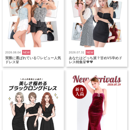
2026.08.04
NEW
2026.07.31
NEW
実際に選ばれている♡レビュー人気
あなたはどっち派？甘めVS辛めド
ドレス👗
レス特集👗💖🖤