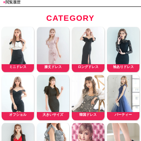
■
閲覧履歴
CATEGORY
ミニドレス
膝丈ドレス
ロングドレス
袖ありドレス
オフショル
大きいサイズ
韓国ドレス
パーティー