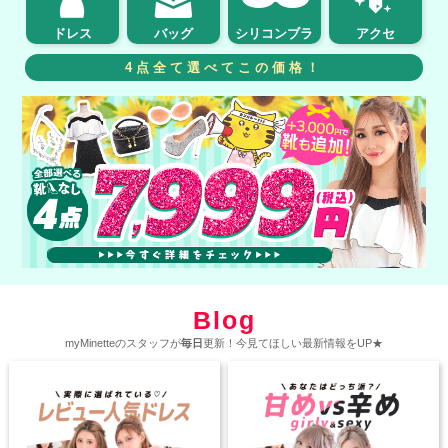
ドレス
バッグ
シリコンブラ
アクセ
4点全て選べてこの価格！
Blog
myMinetteのスタッフが
毎日
更新！今見てほしい最新情報をUP★