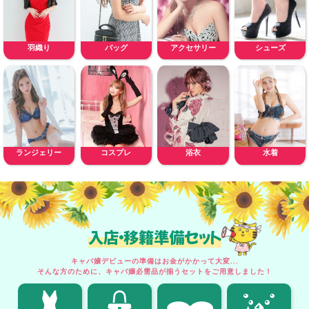
羽織り
バッグ
アクセサリー
シューズ
ランジェリー
コスプレ
浴衣
水着
入店・移籍準備セット
キャバ嬢デビューの準備はお金がかかって大変...
そんな方のために、キャバ嬢必需品が揃うセットをご用意しました！