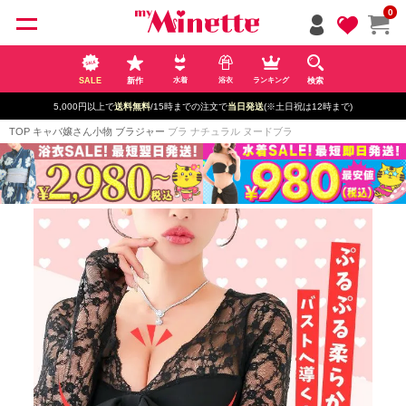
ペー
0
ジト
ップ
へ
SALE
新作
検索
水着
浴衣
ランキング
5,000円以上で
送料無料
/15時までの注文で
当日発送
(※土日祝は12時まで)
TOP
キャバ嬢さん小物
ブラジャー
ブラ ナチュラル ヌードブラ