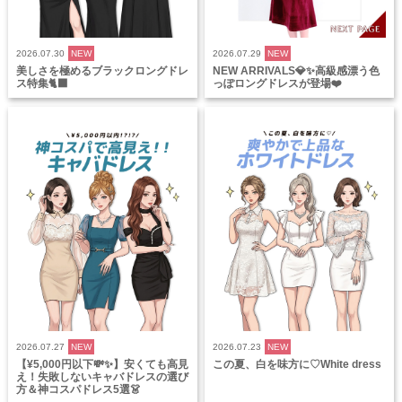
2026.07.30
NEW
2026.07.29
NEW
美しさを極めるブラックロングドレ
NEW ARRIVALS💎✨高級感漂う色
ス特集🐈‍⬛
っぽロングドレスが登場❤️
2026.07.27
NEW
2026.07.23
NEW
【¥5,000円以下💸✨】安くても高見
この夏、白を味方に♡White dress
え！失敗しないキャバドレスの選び
方＆神コスパドレス5選👗