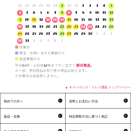
26
27
28
29
30
31
1
30
31
1
2
3
4
5
2
3
4
5
6
7
8
6
7
8
9
10
11
12
9
10
11
12
13
14
15
13
14
15
16
17
18
19
16
17
18
19
20
21
22
20
21
22
23
24
25
26
23
24
25
26
27
28
29
27
28
29
30
1
2
3
30
31
1
2
3
4
5
■
休業日
■
受注・お問い合わせ業務のみ
■
発送業務のみ
平日15時・土日祝12時までのご注文で 
即日発送。
※一部、予約商品お取り寄せ商品は除きます。

※休業日は発送致しません。

▲ キャバドレス・ドレス通販 トップページへ
初めての方へ
送料とお支払い方法
返品・交換
特定商取引法に基づく表記