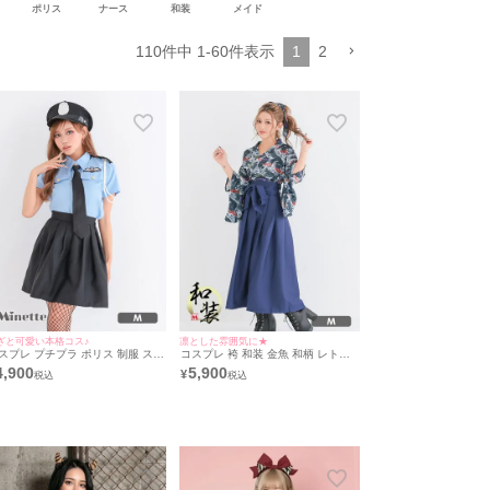
ポリス
ナース
和装
メイド
鬼
巫女
囚人
110
件中
1
-
60
件表示
1
2
ざと可愛い本格コス♪
凛とした雰囲気に★
スプレ プチプラ ポリス 制服 スカ
コスプレ 袴 和装 金魚 和柄 レトロ
ト フレア 半袖 露出控えめ 4点セ
ネイビー 4点セット (上衣/袴スカー
4,900
5,900
¥
ト [トップス/スカート/ネクタイ/
ト/ウエストリボン/リボン×2) (あん
子] (きぃぃりぷ着用/Mサイズ対
着用/Mサイズ対応) | myMinette/マ
) | myMinette/マイミネット
イミネット