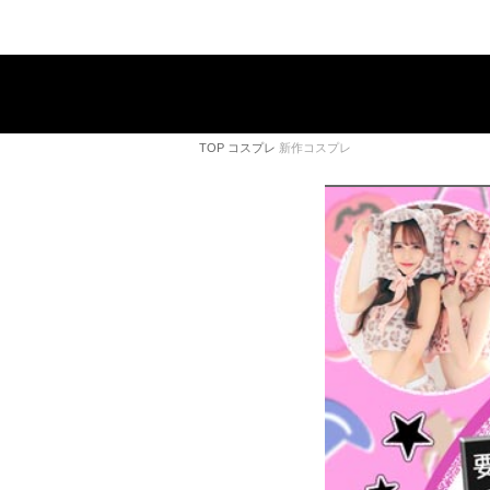
TOP
コスプレ
新作コスプレ