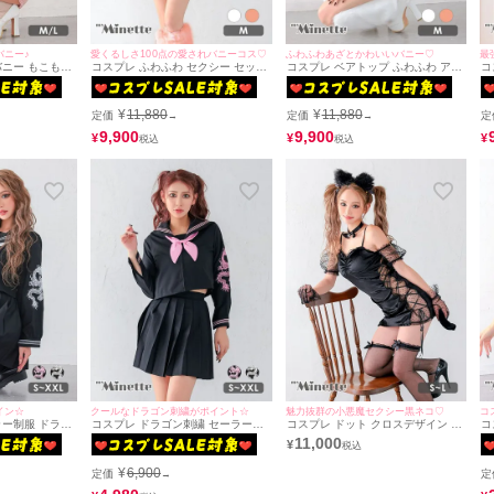
バニー♪
愛くるしさ100点の愛されバニーコス♡
ふわふわあざとかわいいバニー♡
最
バニー もこもこ
コスプレ ふわふわ セクシー セット
コスプレ ベアトップ ふわふわ アニ
コ
[5点セット]
アップ ベアトップ アニマル バニー
マル セクシー バニー [5点セット]
イ
袋/カチューシ
[5点セット] (トップス/ボトム/カチ
(トップス/ボトム/カチューシャ/アー
そ
ューシャ/アームカバー/レッグカバ
ムカバー/レッグカバー)
ト
¥
11,880
¥
11,880
ー)
定価
定価
定
→
→
9,900
9,900
¥
¥
¥
イン☆
クールなドラゴン刺繍がポイント☆
魅力抜群の小悪魔セクシー黒ネコ♡
ラー制服 ドラゴ
コスプレ ドラゴン刺繍 セーラー制
コスプレ ドット クロスデザイン ア
コ
 [4点セット]
服 ミニ スカート ペア 長袖 [4点セ
ニマル シアーレース ベロア セクシ
ミ
11,000
¥
ーフ/ソックス)
ット] (セーラー服上下/スカーフ/ソ
ー 黒猫[ワンピース+チョーカー＋カ
ン
ックス)(S～XXL)
チューシャ+レースグローブ](S～L)
¥
6,900
定価
定
→