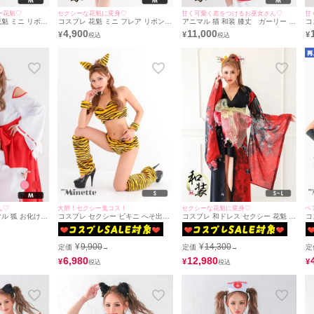
ー花魁♡
セクシーな花魁に変身♡
甘く可愛く差をつけるお巫女さん♡
甘
魁 ミニ リボン
コスプレ 花魁 ミニ フレア リボン
アニマル 猫 和装 膝丈 ガーリー お
コ
物ドレス/帯)
体型カバー セクシー 2点セット(着
化けの日 メイド コスプレ[3点セッ
和
4,900
11,000
¥
¥
¥
物ドレス/帯)
ト](ワンピース/エプロン/カチューシ
ト
ャ)
ャ
ん♡
大胆！セクシー鬼コス！
セクシーな花魁に変身♡
ペ
ル 狐 お化けの
コスプレ セクシー ビキニ へそ出し
コスプレ 和ドレス セクシー 花魁 長
コ
和装 リボン 長
鬼アニマル [5点セット] (ブラトッ
袖 体型カバー ロング丈 3点セット
ふ
](トップス/スカ
プ/パンツ/ツノ/カフス/レッグカバ
(着物ドレス/帯2種類)
―
っぽ)
ー)
バ
¥
9,900
¥
14,300
ス
定価
定価
定
→
→
6,980
12,980
¥
¥
¥