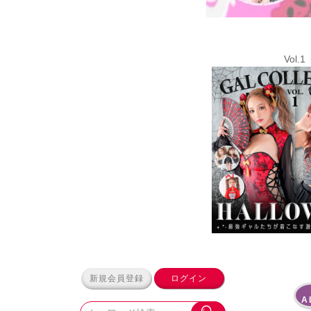
Vol.1
新規会員登録
ログイン
A