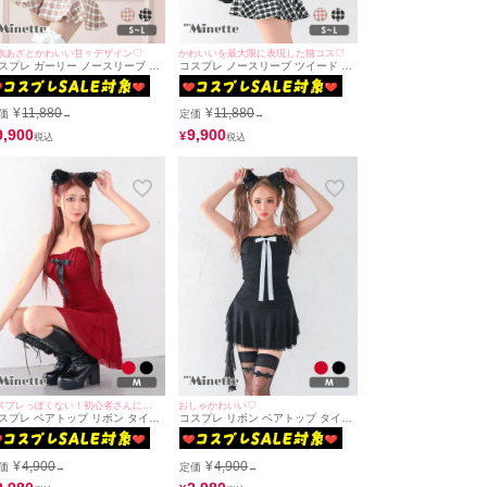
強あざとかわいい甘々デザイン♡
かわいいを最大限に表現した猫コス♡
スプレ ガーリー ノースリーブ ツ
コスプレ ノースリーブ ツイード セ
ード 千鳥柄 アニマル 猫コス へ
ットアップ アニマル 猫 千鳥柄 フレ
出し[4点セット] (トップス/スカー
アスカート[4点セット] (トップス/ス
/カチューシャ/チョーカー)(S～L)
カート/カチューシャ/チョーカー)(S
¥
11,880
¥
11,880
～L)
価
定価
→
→
9,900
9,900
¥
コスプレっぽくない！初心者さんにおすすめ☆
おしゃかわいい♡
スプレ ベアトップ リボン タイト
コスプレ リボン ベアトップ タイト
ニ セクシー ねこ[2点セット] (ワ
ミニ セクシー ねこ[2点セット] (ワ
ピース/カチューシャ)(Mサイズ)
ンピース/カチューシャ)(Mサイズ)
¥
4,900
¥
4,900
価
定価
→
→