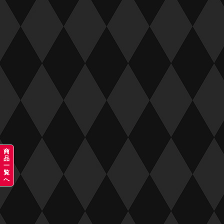
商
品
一
覧
へ