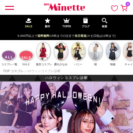
ペー
0
ジト
ップ
へ
SALE
新作
TOP50
ブログ
検索
5,000円以上で
送料無料
/15時までの注文で
当日発送
(※土日祝は12時まで)
ALL
SALE
コスプレ一覧
SALE
激安コスプレ
露出少なめ
バニー
猫
制服
チャイ
TOP
コスプレ
ハロウィンコスプレ診断
ハロウィンコスプレ診断