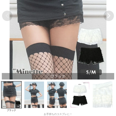
ブラック
ブラック
お手持ちのコスプレに！