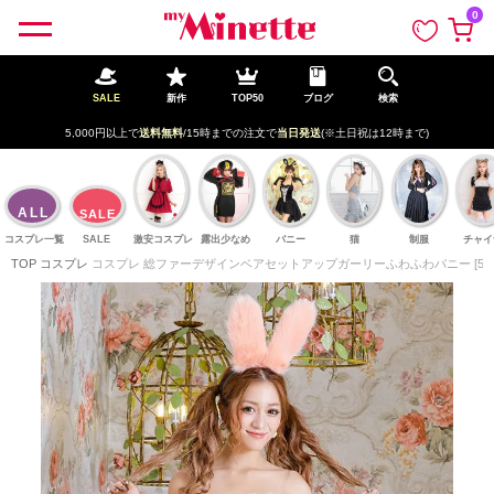
ペー
0
ジト
ップ
へ
SALE
新作
TOP50
ブログ
検索
5,000円以上で
送料無料
/15時までの注文で
当日発送
(※土日祝は12時まで)
ALL
SALE
コスプレ一覧
SALE
激安コスプレ
露出少なめ
バニー
猫
制服
チャイ
TOP
コスプレ
コスプレ 総ファーデザインベアセットアップガーリーふわふわバニー [5点セ