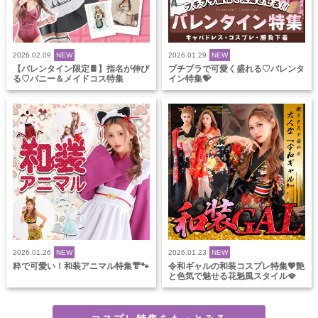
2026.02.09
NEW
2026.01.29
NEW
【バレンタイン限定🍫】指名が伸び
プチプラで可愛く盛れる♡バレンタ
る♡バニー＆メイドコス特集
イン特集💝
2026.01.26
NEW
2026.01.23
NEW
粋で可愛い！和装アニマル特集👘🐾
令和ギャルの和装コスプレ特集💖艶
と色気で魅せる花魁風スタイル🪭