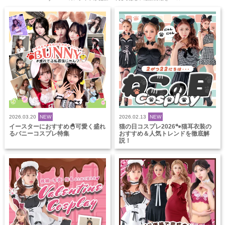
2026.03.20
NEW
2026.02.13
NEW
イースターにおすすめ🐣可愛く盛れ
猫の日コスプレ2026🐾猫耳衣装の
るバニーコスプレ特集
おすすめ＆人気トレンドを徹底解
説！