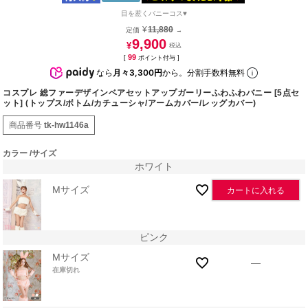
目を惹くバニーコス♥
¥
11,880
定価
→
9,900
¥
99
[
ポイント付与 ]
なら
月々3,300円
から。分割手数料無料
コスプレ 総ファーデザインベアセットアップガーリーふわふわバニー [5点セ
ット] (トップス/ボトム/カチューシャ/アームカバー/レッグカバー)
商品番号
tk-hw1146a
カラー
サイズ
ホワイト
Mサイズ
カートに入れる
ピンク
Mサイズ
—
在庫切れ