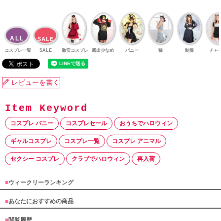
ALL
SALE
コスプレ一覧
SALE
激安コスプレ
露出少なめ
バニー
猫
制服
チャ
レビューを書く
コスプレ バニー
コスプレセール
おうちでハロウィン
ギャルコスプレ
コスプレ一覧
コスプレ アニマル
セクシー コスプレ
クラブでハロウィン
再入荷
■
ウィークリーランキング
■
あなたにおすすめの商品
■
閲覧履歴