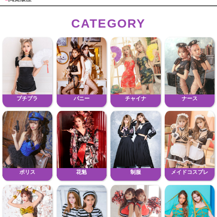
CATEGORY
プチプラ
バニー
チャイナ
ナース
ポリス
花魁
制服
メイドコスプレ