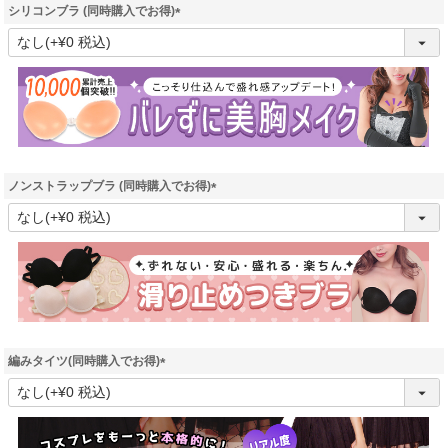
シリコンブラ (同時購入でお得)
(
必
須
)
ノンストラップブラ (同時購入でお得)
(
必
須
)
編みタイツ(同時購入でお得)
(
必
須
)