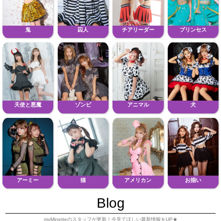
鬼
囚人
チアリーダー
プリンセス
天使と悪魔
ゾンビ
アニマル
犬
アーミー
猫
アメリカン
お揃い
Blog
myMinetteのスタッフが更新！今見てほしい最新情報をUP★