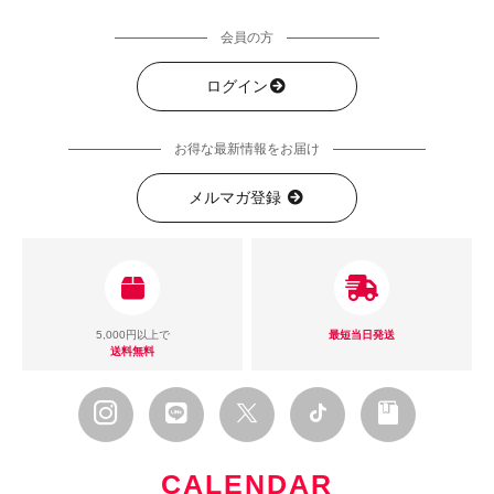
会員の方
ログイン
お得な最新情報をお届け
メルマガ登録
5,000円以上で
最短当日発送
送料無料
CALENDAR