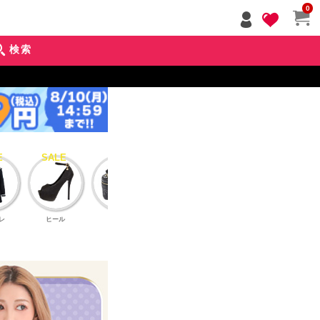
ペー
0
ジト
ップ
検索
へ
レ
ヒール
バッグ
アクセサリー
インナーブラ
アウタ