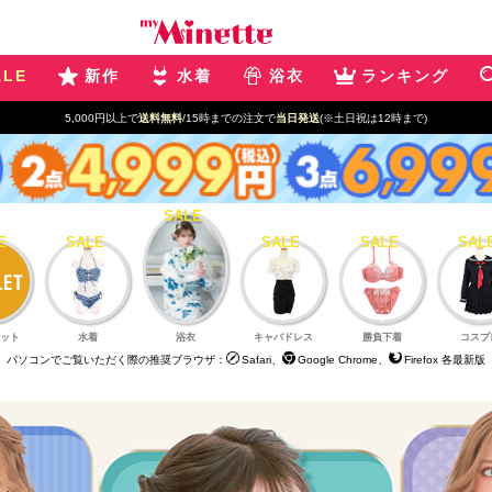
ALE
新作
水着
浴衣
ランキング
5,000円以上で
送料無料
/15時までの注文で
当日発送
(※土日祝は12時まで)
ット
水着
浴衣
キャバドレス
勝負下着
コスプ
パソコンでご覧いただく際の推奨ブラウザ：
Safari、
Google Chrome、
Firefox 各最新版