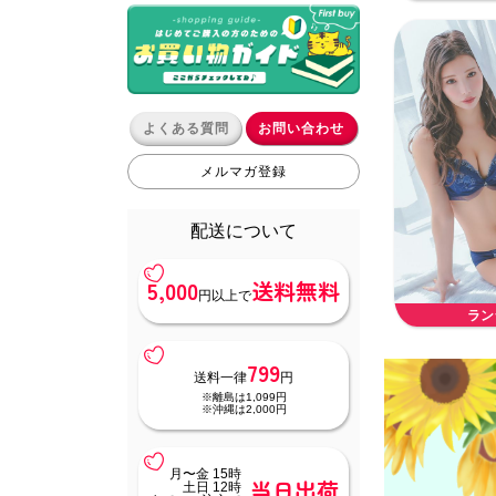
よくある質問
お問い合わせ
メルマガ登録
配送について
5,000
送料無料
円以上で
ラン
799
送料一律
円
※離島は1,099円
※沖縄は2,000円
月〜金 15時
当日出荷
土日 12時