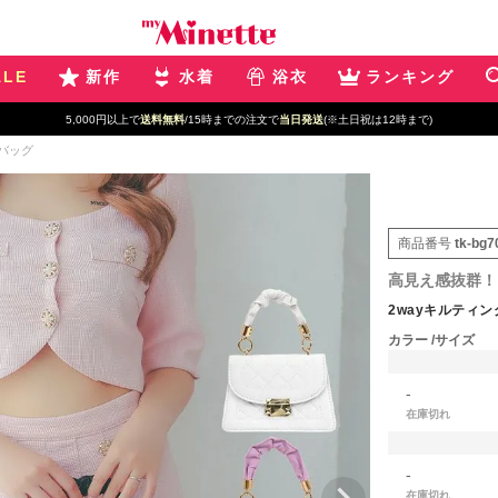
ALE
新作
水着
浴衣
ランキング
5,000円以上で
送料無料
/15時までの注文で
当日発送
(※土日祝は12時まで)
バッグ
商品番号
tk-bg7
高見え感抜群！
2wayキルティ
カラー
サイズ
-
在庫切れ
-
在庫切れ