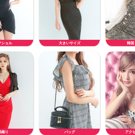
フショル
大きいサイズ
韓国
羽織り
バッグ
アク