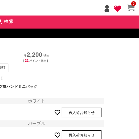
ペー
0
ジト
ップ
検索
へ
2,200
¥
22
[
ポイント付与 ]
057
！
ング風ハンドミニバッグ
ホワイト
再入荷お知らせ
パープル
再入荷お知らせ