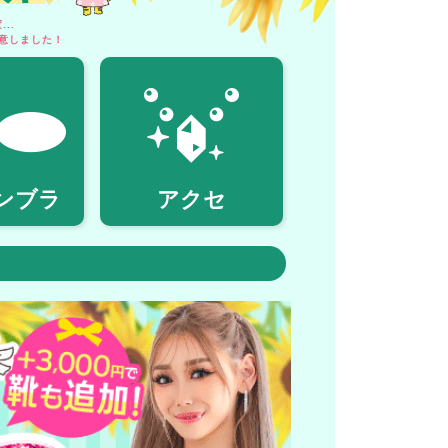
..
意しました！
ンブラ
アクセ
！