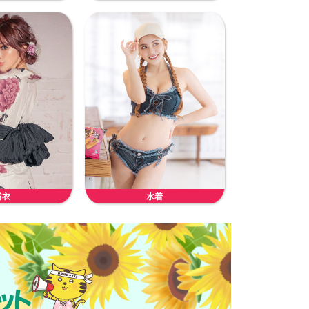
浴衣
水着
ット