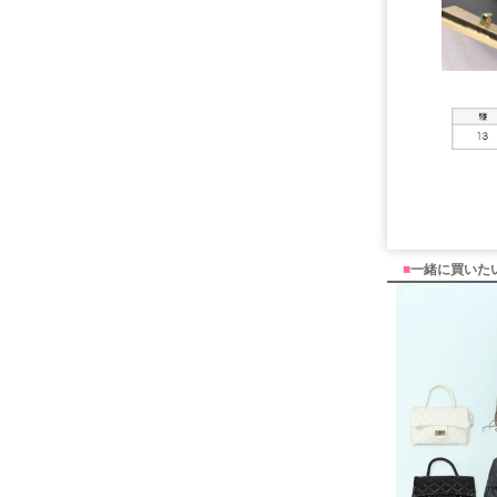
■
一緒に買いた