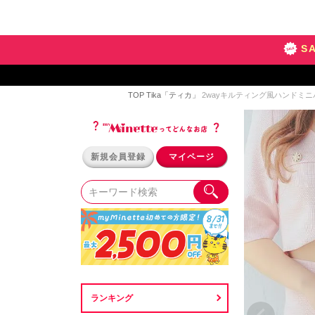
S
TOP
Tika「ティカ」
2wayキルティング風ハンドミニ
新規会員登録
マイページ
ランキング