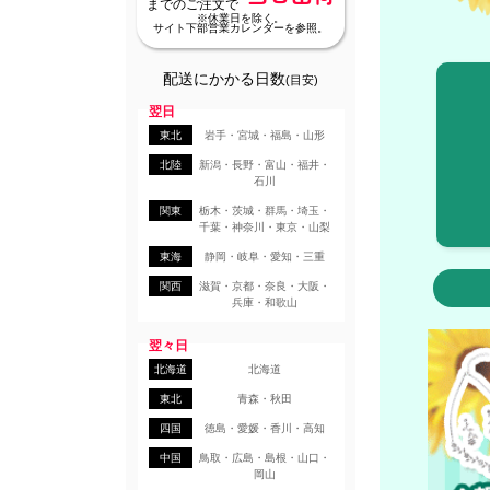
までのご注文で
※休業日を除く。
サイト下部営業カレンダーを参照。
配送にかかる日数
(目安)
翌日
東北
岩手・宮城・福島・山形
北陸
新潟・長野・富山・福井・
石川
関東
栃木・茨城・群馬・埼玉・
千葉・神奈川・東京・山梨
東海
静岡・岐阜・愛知・三重
関西
滋賀・京都・奈良・大阪・
兵庫・和歌山
翌々日
北海道
北海道
東北
青森・秋田
四国
徳島・愛媛・香川・高知
中国
鳥取・広島・島根・山口・
岡山