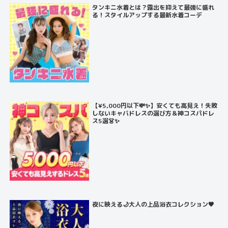
タンキニ水着とは？露出を抑えて最強に盛れ
る！スタイルアップする最新水着コーデ
【¥5,000円以下💸✨】安くても高見え！失敗
しないキャバドレスの選び方＆神コスパドレ
ス5選👗✨
夜に映える🌙大人の上品浴衣コレクション🖤