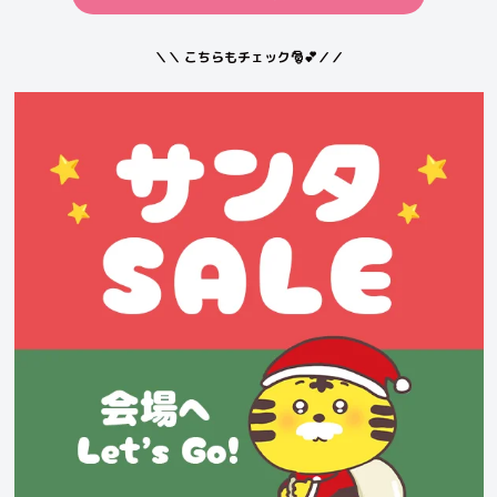
＼＼ こちらもチェック🎅💕／／