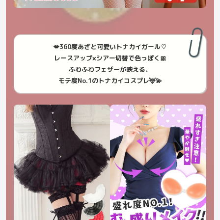
💋360度あざと可愛いトナカイガール♡
レースアップ×シアー切替で色っぽく🎀
ふわふわフェザーが映える、
モテ度No.1のトナカイコスプレ🦌💫