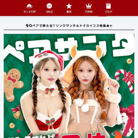
検索
SHOP
menu
サンタTOP
SALE
新作
TOP50
ブログ
🎅💞ペアで映える♡リンクサンタ＆トナカイコス特集🎄✨