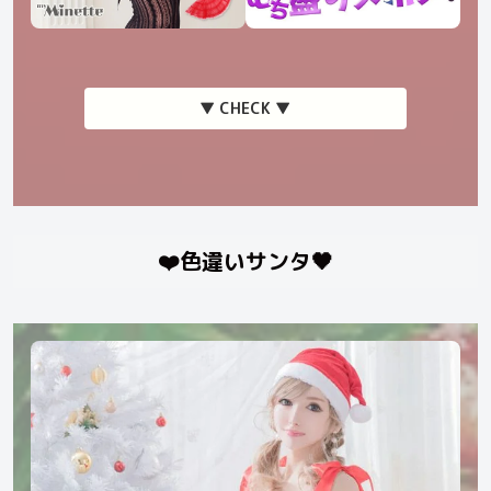
▼ CHECK ▼
❤️色違いサンタ🖤