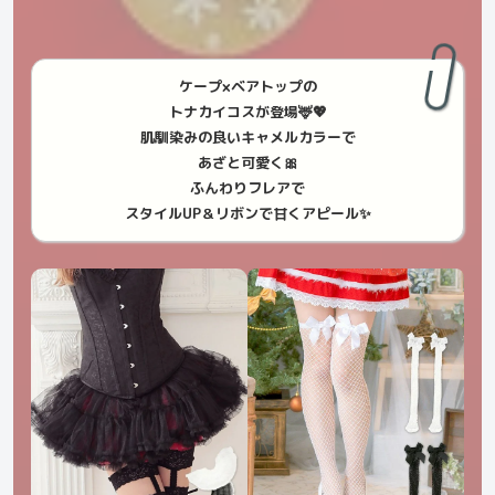
ケープ×ベアトップの
トナカイコスが登場🦌💖
肌馴染みの良いキャメルカラーで
あざと可愛く🎀
ふんわりフレアで
スタイルUP＆リボンで甘くアピール✨