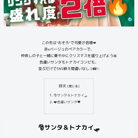
この冬は“おそろ”で可愛さ倍増💋
赤×ベージュのペアカラーで、
仲良しの子と一緒に華やかにクリスマスを盛り上げよう🎀
色違いサンタもトナカイコンビも、
並ぶだけでSNS映え間違いなしっ📸✨
目次
🎅サンタ＆トナカイ🛷
❤️色違いサンタ🖤
🎅サンタ＆トナカイ🛷