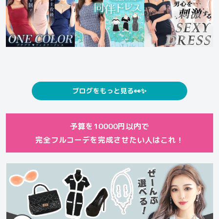
ブログをもっと見る👀✨
予算を10000円以内で
完全フルコーデを完成させたい人はこれ！