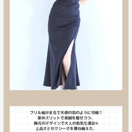
フリル袖がまるで天使の羽のように可憐♡
深めスリットで美脚を魅せつつ、
胸元のデザインで大人の色気も演出✨
上品さとセクシーさを兼ね備えた、