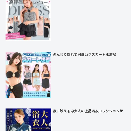
ふんわり揺れて可愛い♡スカート水着🫧
夜に映える🌙大人の上品浴衣コレクション🖤