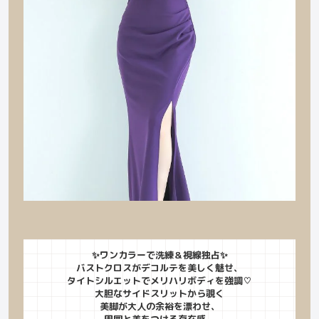
✨ワンカラーで洗練＆視線独占✨
バストクロスがデコルテを美しく魅せ、
タイトシルエットでメリハリボディを強調♡
大胆なサイドスリットから覗く
美脚が大人の余裕を漂わせ、