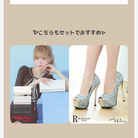
✨
こちらもセットでおすすめ✨