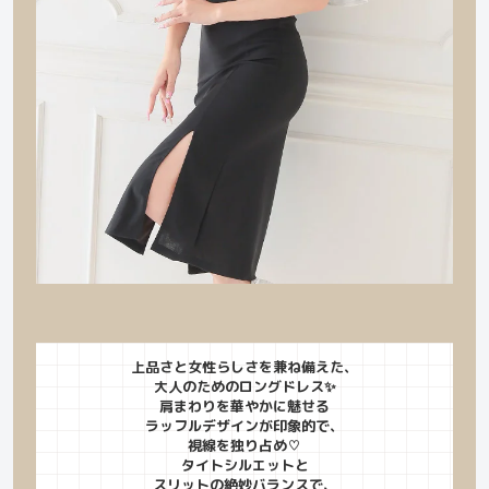
上品さと女性らしさを兼ね備えた、
大人のためのロングドレス✨
肩まわりを華やかに魅せる
ラッフルデザインが印象的で、
視線を独り占め♡
タイトシルエットと
スリットの絶妙バランスで、