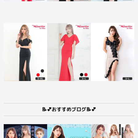
📝💕おすすめブログ📝💕