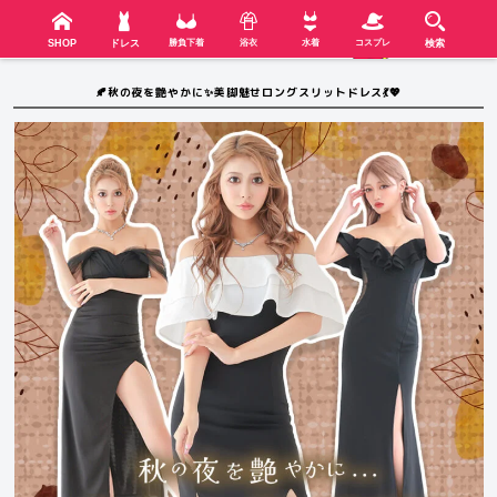
検索
SHOP
menu
SHOP
ドレス
勝負下着
浴衣
水着
コスプレ
検索
🍂秋の夜を艶やかに✨美脚魅せロングスリットドレス💃💖