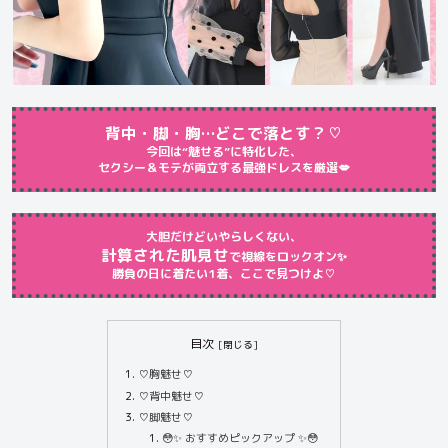
背中・脚・胸…どこで落とす？♡
今回は“魅せる”に特化した、
セクシー＆モテが両立する最強ドレスを厳選💋
大胆だけどいやらしくない、
計算された肌見せ
で視線をロックオン✨
勝負の日に着たい1着、ここで見つけよ♡
目次
♡胸魅せ♡
♡背中魅せ♡
♡脚魅せ♡
😳✨ おすすめピックアップ ✨😳