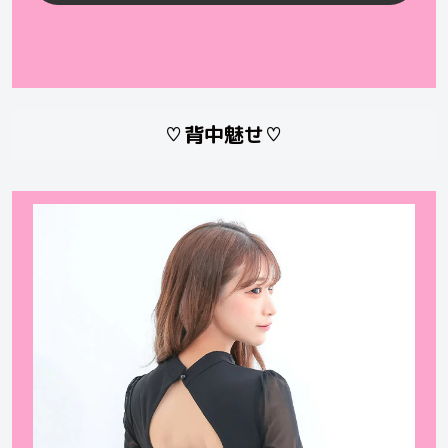
♡背中魅せ♡