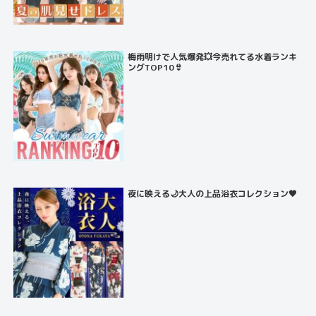
梅雨明けで人気爆発💥今売れてる水着ランキ
ングTOP10👙
夜に映える🌙大人の上品浴衣コレクション🖤