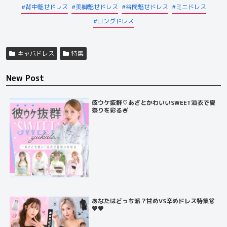
背中魅せドレス
美脚魅せドレス
谷間魅せドレス
ミニドレス
ロングドレス
キャバドレス
特集
New Post
彼ウケ抜群♡あざとかわいいSWEET浴衣で夏
祭りを彩る🍧
あなたはどっち派？甘めVS辛めドレス特集👗
💖🖤