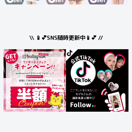
\\ 📱💕SNS随時更新中📱💕 //