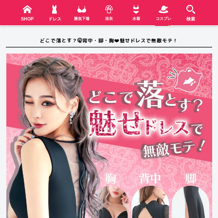
検索
SHOP
menu
SHOP
ドレス
勝負下着
浴衣
水着
コスプレ
検索
どこで落とす？🤫背中・脚・胸❤️魅せドレスで無敵モテ！