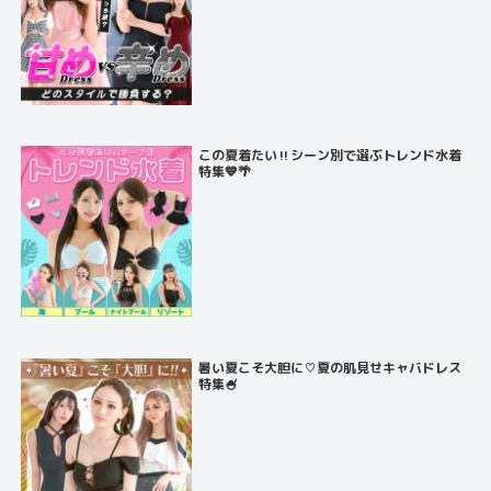
この夏着たい‼️シーン別で選ぶトレンド水着
特集💙🌴
暑い夏こそ大胆に♡夏の肌見せキャバドレス
特集🍧