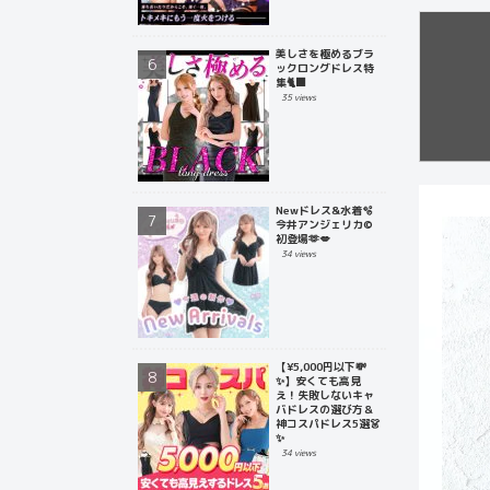
美しさを極めるブラ
ックロングドレス特
集🐈‍⬛
35 views
Newドレス&水着🫧
今井アンジェリカ©
初登場🫶💋
34 views
【¥5,000円以下💸
✨】安くても高見
え！失敗しないキャ
バドレスの選び方＆
神コスパドレス5選👗
✨
34 views