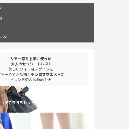
で
な

よう♪
シアー感を上手に使った
大人のセクシードレス♪
美しいタイトなデザインに
シアーでできた袖と
チラ見せウエスト
が
トレンドの人気商品！🌟
＼
🤍こちらもセットでおすすめ🤍
／