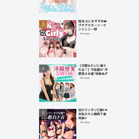
現役JKにおすすめ❤️
プチプラガーリーラ
ンジェリー😼
44 views
【洋服みたいに着ら
れる♡】今話題の“洋
服見え水着”特集🐬💕
38 views
恋のマンネリ打破!!👊
本気の大人勝負下着
特集✨
36 views