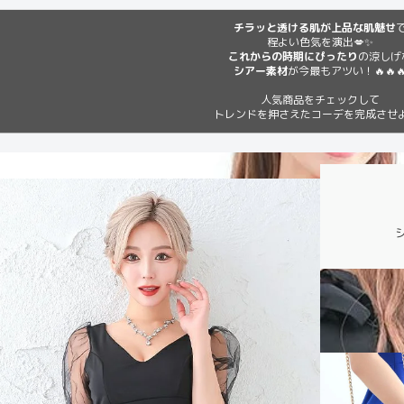
チラッと透ける肌が上品な肌魅せ
程よい色気を演出💋✨
これからの時期にぴったり
の涼しげ
シアー素材
が今最もアツい！🔥🔥
人気商品をチェックして
トレンドを押さえたコーデを完成させ