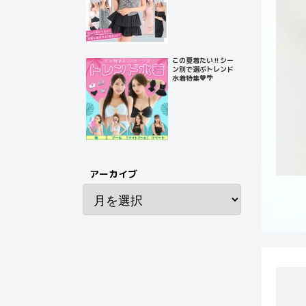
この夏着たい‼️シー
ン別で選ぶトレンド
水着特集💙🌴
アーカイブ