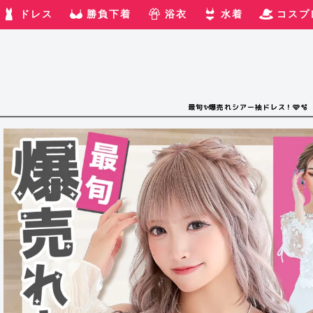
ドレス
勝負下着
浴衣
水着
コスプ
最旬✨爆売れシアー袖ドレス！🩷🫧