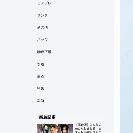
コスプレ
サンタ
その他
バッグ
勝負下着
水着
浴衣
特集
診断
新着記事
【保存版】みんなの
着こなしまとめ！ミ
ネット浴衣リアルコ