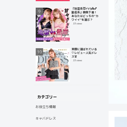
『地雷系😈⚡️VS👼💕
量産系』勝負下着！
あなたはどっちの“カ
ワイイ”を選ぶ？
33 views
実際に選ばれている
♡レビュー人気ドレ
ス👗
33 views
カテゴリー
お役立ち情報
キャバドレス