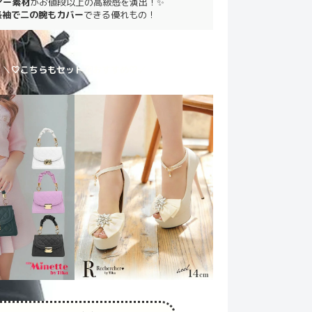
アー素材
がお値段以上の高級感を演出！✨
長袖で二の腕もカバー
できる優れもの！
＼
🤍こちらもセットでおすすめ🤍
／