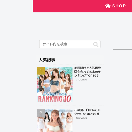
SHOP
人気記事
梅雨明けで人気爆発
💥今売れてる水着ラ
ンキングTOP10👙
110 views
この夏、白を味方に
♡White dress 🍨
109 views