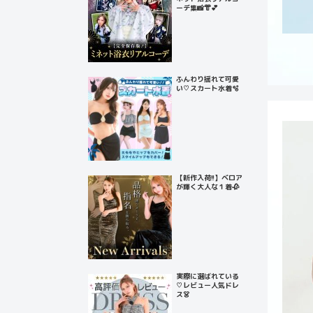
ーデ集📸👘💕
ふんわり揺れて可愛
い♡スカート水着🫧
【新作入荷!!】ベロア
が輝く大人な１着🥀
実際に選ばれている
♡レビュー人気ドレ
ス👗