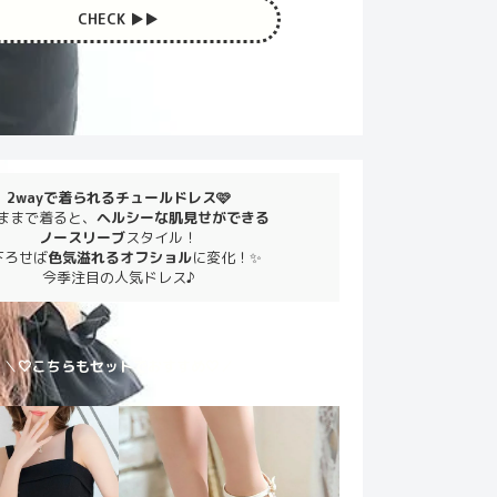
CHECK ▶︎▶︎
2wayで着られるチュールドレス🩷
ままで着ると、
ヘルシーな肌見せができる
ノースリーブ
スタイル！
下ろせば
色気溢れるオフショル
に変化！✨
今季注目の人気ドレス♪
＼
🤍こちらもセットでおすすめ🤍
／