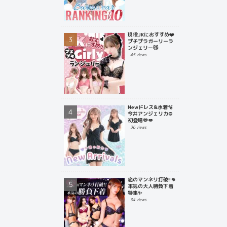
現役JKにおすすめ❤️
プチプラガーリーラ
ンジェリー😼
45 views
Newドレス&水着🫧
今井アンジェリカ©
初登場🫶💋
36 views
恋のマンネリ打破!!👊
本気の大人勝負下着
特集✨
34 views