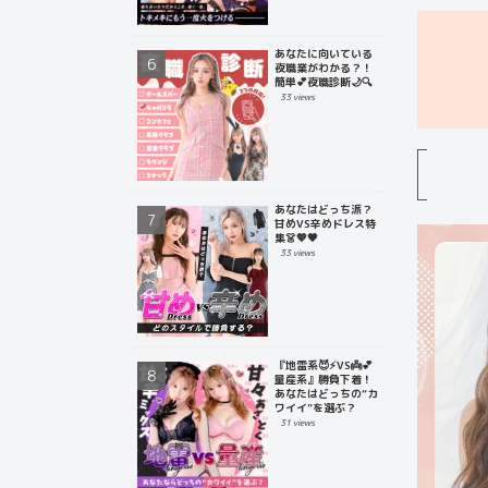
あなたに向いている
夜職業がわかる？！
簡単💕夜職診断🌙🔍
33 views
あなたはどっち派？
甘めVS辛めドレス特
集👗💖🖤
33 views
『地雷系😈⚡️VS👼💕
量産系』勝負下着！
あなたはどっちの“カ
ワイイ”を選ぶ？
31 views