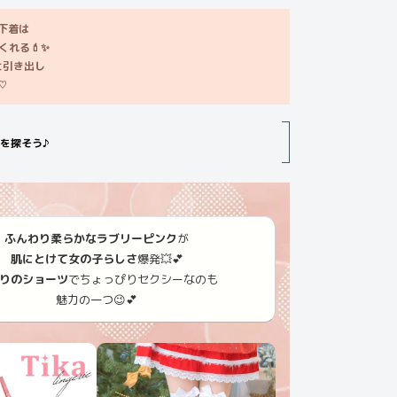
下着は
くれる💄✨
と引き出し
♡
を探そう♪
ふんわり柔らかなラブリーピンク
が
肌にとけて女の子らしさ
爆発💥💕
りのショーツ
でちょっぴりセクシーなのも
魅力の一つ😉💕