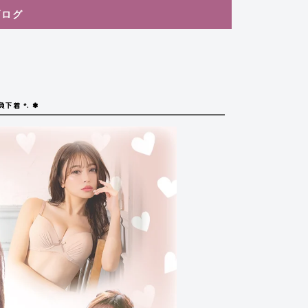
ブログ
着 *. ✽