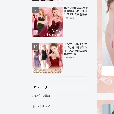
NEW ARRIVALS💎✨
高級感漂う色っぽロ
ングドレスが登場❤️
31 views
【シアードレス】涼
しげな透け感で叶え
る！大人の色気と美
肌見せ5選
28 views
カテゴリー
お役立ち情報
キャバドレス