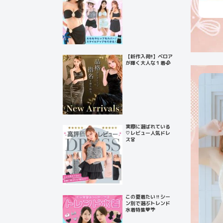
【新作入荷!!】ベロア
が輝く大人な１着🥀
実際に選ばれている
♡レビュー人気ドレ
ス👗
この夏着たい‼️シー
ン別で選ぶトレンド
水着特集💙🌴