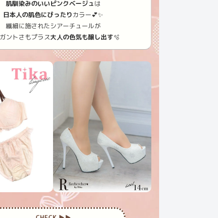
肌馴染みのいいピンクベージュ
は
日本人の肌色にぴったり
カラー💕✨
繊細に施されたシアーチュールが
ガントさもプラス
大人の色気も醸し出す
🫧
CHECK ▶︎▶︎