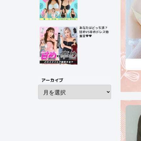
あなたはどっち派？
甘めVS辛めドレス特
集👗💖🖤
アーカイブ