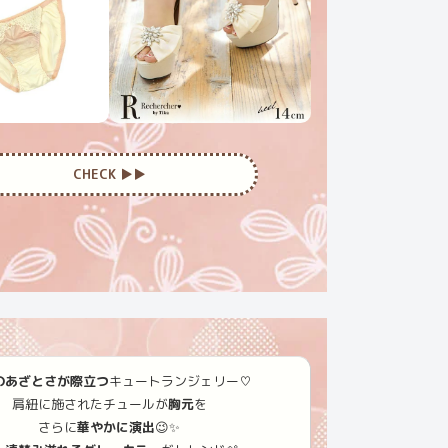
CHECK ▶︎▶︎
のあざとさが際立つ
キュートランジェリー♡
肩紐に施されたチュールが
胸元
を
さらに
華やかに演出
😉✨