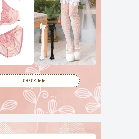
CHECK ▶︎▶︎