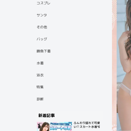
コスプレ
サンタ
その他
バッグ
勝負下着
水着
浴衣
特集
診断
新着記事
ふんわり揺れて可愛
い♡スカート水着🫧