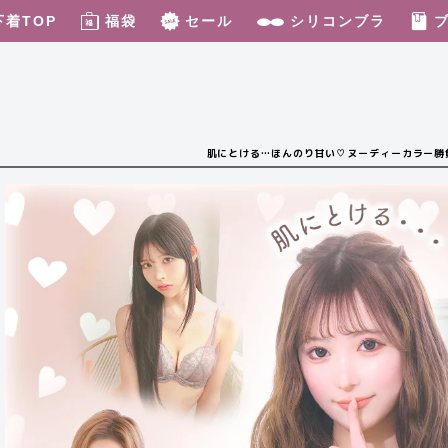
下着TOP
福袋
セール
シリコンブラ
肌にとける…ほんのり甘い♡ヌーディーカラー勝負下