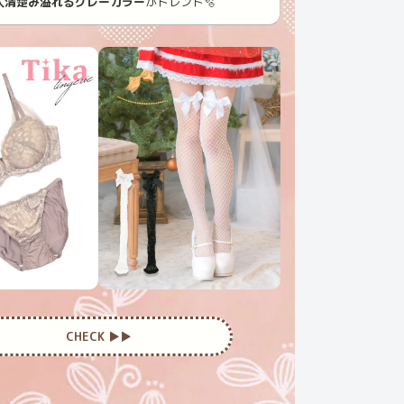
人清楚み溢れるグレーカラー
がトレンド🫧
CHECK ▶︎▶︎