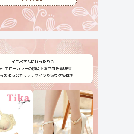
イエベさんにぴったり
の
めイエローカラーの勝負下着で
血色感UP
💛
らのような
カップデザインが
彼ウケ抜群
💐