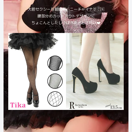
大胆セクシーな個性派バニーチャイナ🐰🇨🇳
腰部分のカットアウトデザインに
ちょこんとしたしっぽがあざとさMAX❤️