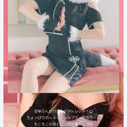
甘辛ふんわりウルフがトレンド！🐺
ちょっぴりボーイッシュなブラックカラーに
もこもこの耳としっぽが愛らしい🥺