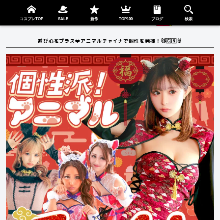
検索
SHOP
menu
コスプレTOP
SALE
新作
TOP100
ブログ
検索
遊び心をプラス❤️アニマルチャイナで個性を発揮！😼🇨🇳🐰