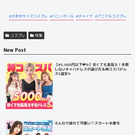
大きめサイズコスプレ
バニーガール
チャイナ
アニマルコスプレ
コスプレ
特集
New Post
【¥5,000円以下💸✨】安くても高見え！失敗
しないキャバドレスの選び方＆神コスパドレ
ス5選👗✨
ふんわり揺れて可愛い♡スカート水着🫧