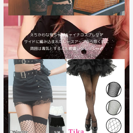
えちかわな鬼ちゃんチャイナコスプレ👹🫘
サイドに編み込まれたレースアップから除く肌に
周囲は毒気とすること間違いなしッ！👀💕