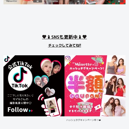
💖📱SNSも更新中📱💖
チェックしてみてね!!
ハッシュタグキャンペーン中！❤️