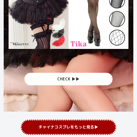
CHECK ▶︎▶︎
チャイナコスプレをもっと見る▶︎