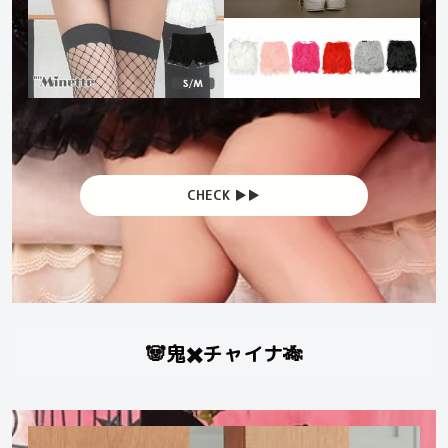
CHECK ▶︎▶︎
🐼鬼✖️チャイナ🎋