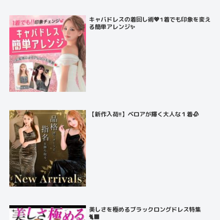
キャバドレスの着回し術💖1着でも印象を変え
る簡単アレンジ✨
【新作入荷!!】ベロアが輝く大人な１着🥀
美しさを極めるブラックロングドレス特集
🐈‍⬛