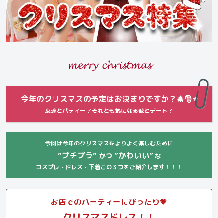
𝓶𝓮𝓻𝓻𝔂 𝓬𝓱𝓻𝓲𝓼𝓽𝓶𝓪𝓼
今年のクリスマスの予定はお決まりですか？🎄🎅⭐️
友達とパティー？それとも気になる彼とデート？
今回は今年のクリスマスをよりよく楽しむために
”プチプラ”
”かわいい”
かつ
な
コスプレ・ドレス・下着この３つをご紹介します！！！
お店でのパーティーにぴったり💗
クリスマスドレス！！