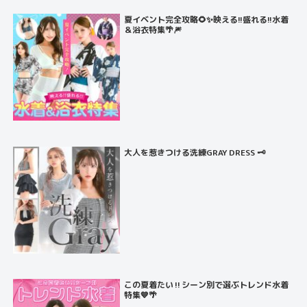
夏イベント完全攻略🌻✨映える!!盛れる!!水着
＆浴衣特集🌴🎆
大人を惹きつける洗練GRAY DRESS 🗝️
この夏着たい‼️シーン別で選ぶトレンド水着
特集💙🌴