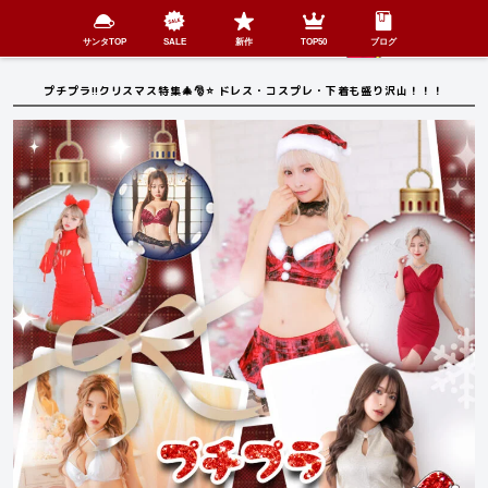
検索
SHOP
menu
サンタTOP
SALE
新作
TOP50
ブログ
プチプラ!!クリスマス特集🎄🎅⭐️ ドレス・コスプレ・下着も盛り沢山！！！