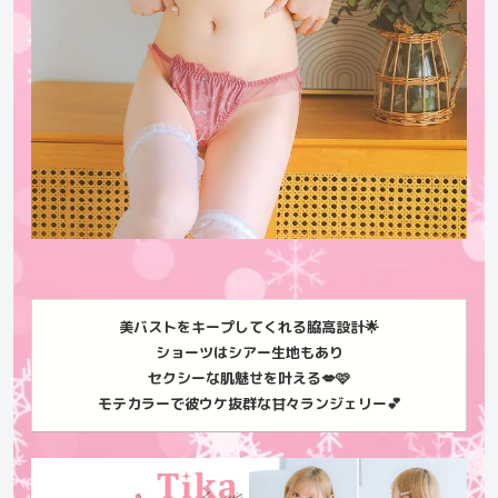
美バストをキープしてくれる脇高設計🌟
ショーツはシアー生地もあり
セクシーな肌魅せを叶える💋🩷
モテカラーで彼ウケ抜群な甘々ランジェリー💕