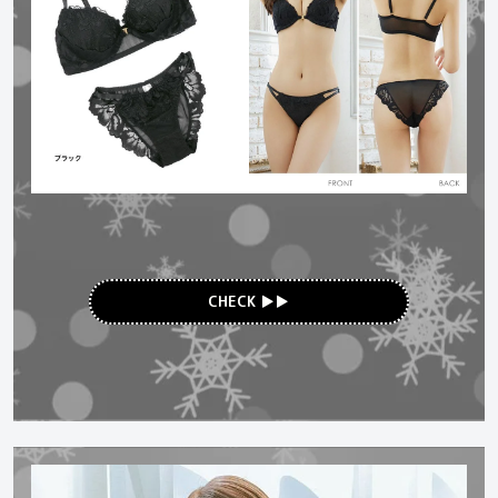
CHECK ▶︎▶︎