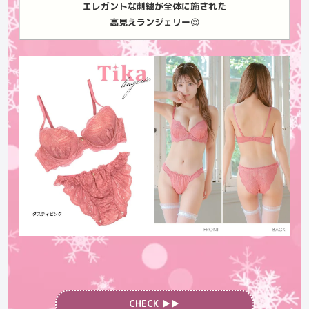
エレガントな刺繍が全体に施された
高見えランジェリー
😍
CHECK ▶︎▶︎