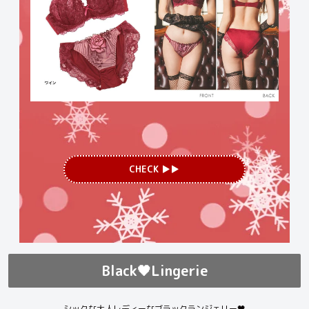
CHECK ▶︎▶︎
Black🖤Lingerie
シックな大人レディーなブラックランジェリー🖤