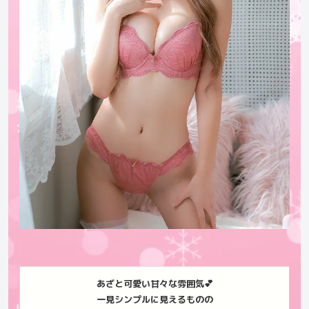
あざと可愛い甘々な雰囲気💕
一見シンプルに見えるものの