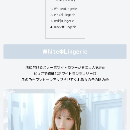
White❄️Lingerie
Pink🧸Lingerie
Red🎅Lingerie
Black🖤Lingerie
White❄️Lingerie
肌に溶けるスノーホワイトカラーが冬に大人気☃️❄️
ピュアで繊細なホワイトランジェリーは
肌の色をワントーンアップさせてくれる女の子の味方🥺