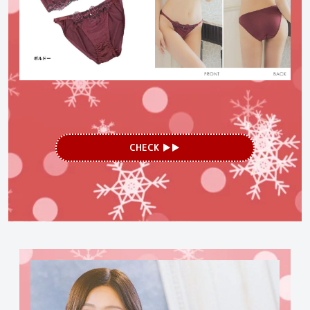
CHECK ▶︎▶︎