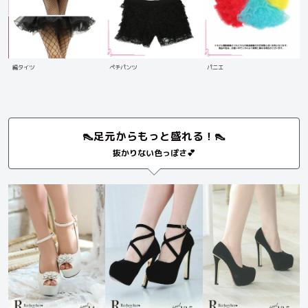
編タイツ
ペチパンツ
パニエ
👠足元からもっと盛れる！👠
抜かりない色っぽさ💕