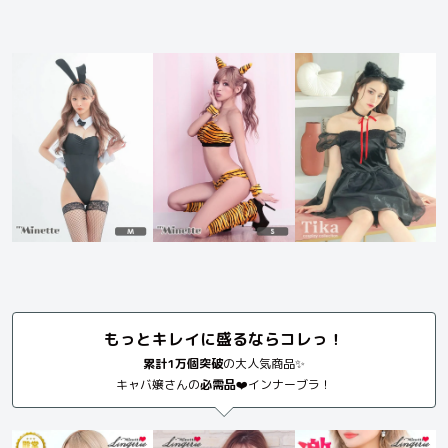
もっとキレイに盛るならコレっ！
累計1万個突破
の大人気商品✨
キャバ嬢さんの
必需品
❤️インナーブラ！