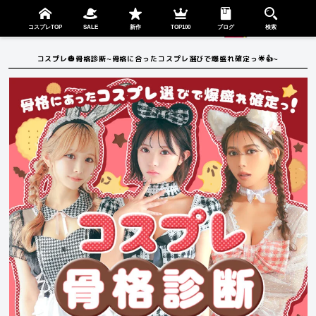
検索
SHOP
menu
コスプレTOP
SALE
新作
TOP100
ブログ
検索
コスプレ🎃骨格診断~骨格に合ったコスプレ選びで爆盛れ確定っ🌟👍~