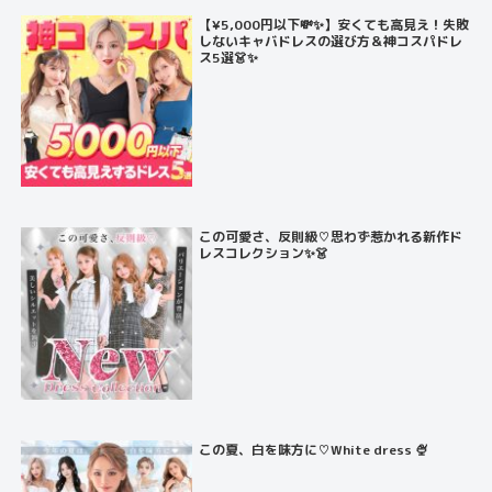
【¥5,000円以下💸✨】安くても高見え！失敗
しないキャバドレスの選び方＆神コスパドレ
ス5選👗✨
この可愛さ、反則級♡思わず惹かれる新作ド
レスコレクション✨👗
この夏、白を味方に♡White dress 🍨