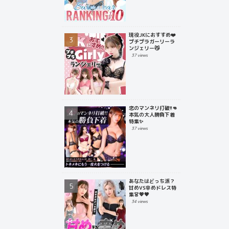
現役JKにおすすめ❤️
プチプラガーリーラ
ンジェリー😼
37 views
恋のマンネリ打破!!👊
本気の大人勝負下着
特集✨
37 views
あなたはどっち派？
甘めVS辛めドレス特
集👗💖🖤
34 views