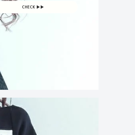
CHECK ▶︎▶︎