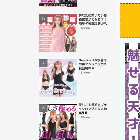
あなたに向いている
夜職業がわかる？！
簡単💕夜職診断🌙🔍
33 views
Newドレス&水着🫧
今井アンジェリカ©
初登場🫶💋
32 views
美しさを極めるブラ
ックロングドレス特
集🐈‍⬛
30 views