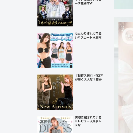
ーデ集📸👘💕
ふんわり揺れて可愛
い♡スカート水着🫧
【新作入荷!!】ベロア
が輝く大人な１着🥀
実際に選ばれている
♡レビュー人気ドレ
ス👗