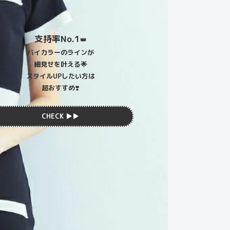
支持率No.1
👑
バイカラーのラインが
細見せを叶える🌟
スタイルUPしたい方は
超おすすめ
❣️
CHECK ▶︎▶︎