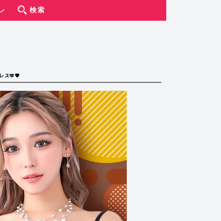
レ
検索
ス🫶🧡