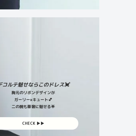
デコルテ魅せならこのドレス💓
胸元のリボンデザインが
ガーリー×キュート💕
二の腕も華奢に魅せる🌟
CHECK ▶︎▶︎