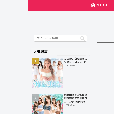
SHOP
人気記事
この夏、白を味方に
♡White dress 🍨
112 views
梅雨明けで人気爆発
💥今売れてる水着ラ
ンキングTOP10👙
107 views