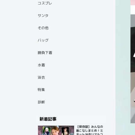
コスプレ
サンタ
その他
バッグ
勝負下着
水着
浴衣
特集
診断
新着記事
【保存版】みんなの
着こなしまとめ！ミ
ネット浴衣リアルコ