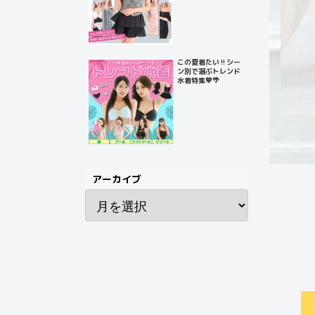
この夏着たい‼️シー
ン別で選ぶトレンド
水着特集💙🌴
アーカイブ