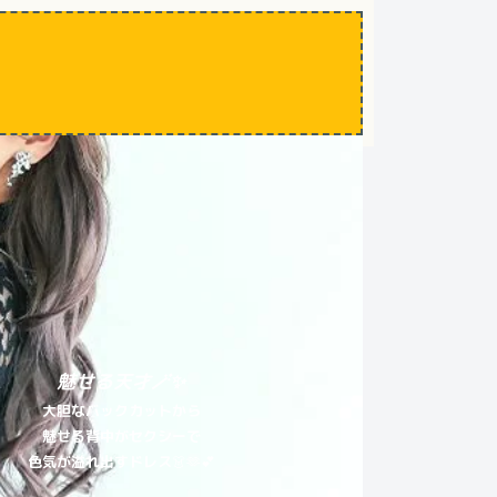
魅せる天才🪄✨
大胆なバックカットから
魅せる背中がセクシーで
色気が溢れ出すドレス
👗🫶💕