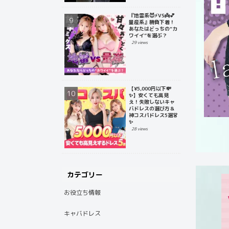
『地雷系😈⚡️VS👼💕
量産系』勝負下着！
あなたはどっちの“カ
ワイイ”を選ぶ？
29 views
【¥5,000円以下💸
✨】安くても高見
え！失敗しないキャ
バドレスの選び方＆
神コスパドレス5選👗
✨
28 views
カテゴリー
お役立ち情報
キャバドレス