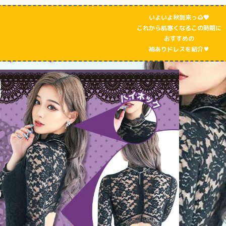
いよいよ秋到来っ🌰🧡
これから肌寒くなるこの時期に
おすすめの
袖ありドレスを紹介♥️