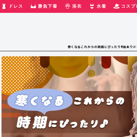
ドレス
勝負下着
浴衣
水着
コスプ
寒くなるこれからの時期にぴったり❣️袖ありドレ