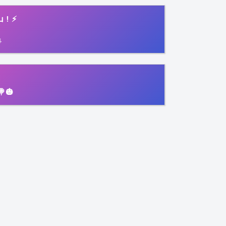
！⚡️

🎃