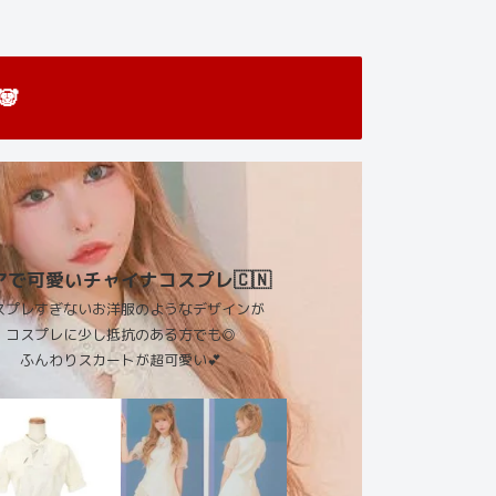
🐼
アで可愛いチャイナコスプレ🇨🇳
スプレすぎないお洋服のようなデザインが
コスプレに少し抵抗のある方でも◎
ふんわりスカートが超可愛い💕