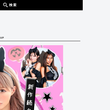
検索
️UP