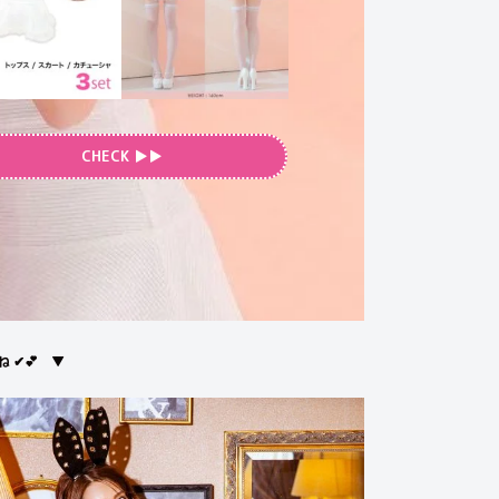
CHECK ▶︎▶︎
✔︎💕 ▼