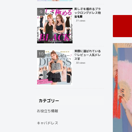
美しさを極めるブラ
ックロングドレス特
集🐈‍⬛
31 views
実際に選ばれている
♡レビュー人気ドレ
ス👗
30 views
カテゴリー
お役立ち情報
キャバドレス