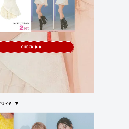
CHECK ▶︎▶︎
✔︎💕 ▼