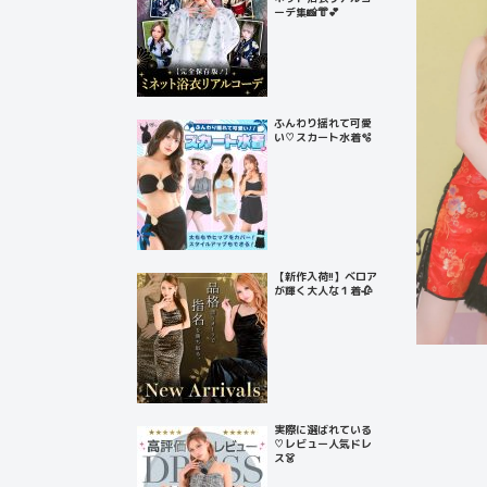
ーデ集📸👘💕
ふんわり揺れて可愛
い♡スカート水着🫧
【新作入荷!!】ベロア
が輝く大人な１着🥀
実際に選ばれている
♡レビュー人気ドレ
ス👗