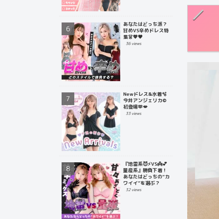
あなたはどっち派？
甘めVS辛めドレス特
集👗💖🖤
36 views
Newドレス&水着🫧
今井アンジェリカ©
初登場🫶💋
33 views
『地雷系😈⚡️VS👼💕
量産系』勝負下着！
あなたはどっちの“カ
ワイイ”を選ぶ？
32 views