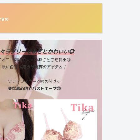
おきの
々ラブリーであざとかわいい💞
ピオニー刺繍で大人のあざとさを演出😉
淡い色味が
男うけ抜群のアイテム！
ソフトワイヤーで締め付けず
楽な着心地でバストキープ🥺