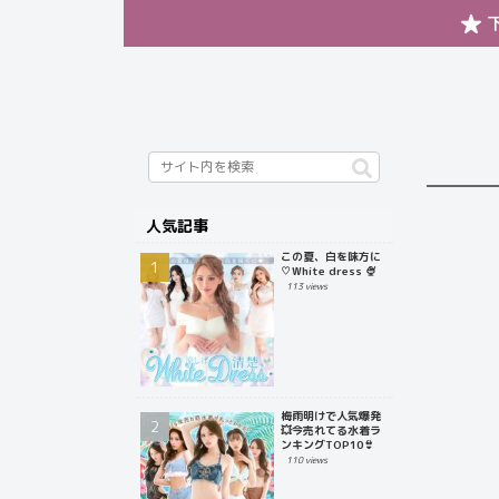
人気記事
この夏、白を味方に
♡White dress 🍨
113 views
梅雨明けで人気爆発
💥今売れてる水着ラ
ンキングTOP10👙
110 views