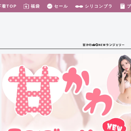
下着TOP
福袋
セール
シリコンブラ
甘かわ🍰💞NEWランジェリー