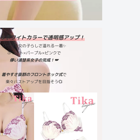
なホワイトカラーで透明感アップ！
ガーリで女の子らしさ溢れる一着✨
ホワイト×パープル×ピンクで
儚い清楚系女子の完成！🪽
着やすさ抜群のフロントホック式
で
楽々バストアップを目指そう💞