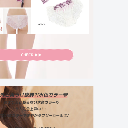
CHECK ▶︎▶︎
外と男うけ抜群?!水色カラー🩵
あまり人と被らない水色カラー
が
今人気急上昇中！✨
純淡い夏カラーで爽やかラブリー
ガールに♪