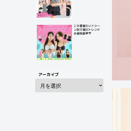
この夏着たい‼️シー
ン別で選ぶトレンド
水着特集💙🌴
アーカイブ