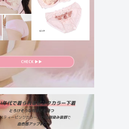
CHECK ▶︎▶︎
い年代で着られるピンクカラー下着
とろけそうな可愛さを持つ
スティーピンクカラー』が
肌馴染み抜群
で
血色感アップ⬆️💞