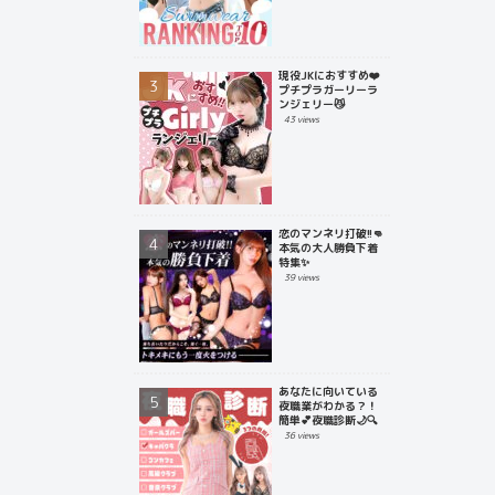
現役JKにおすすめ❤️
プチプラガーリーラ
ンジェリー😼
43 views
恋のマンネリ打破!!👊
本気の大人勝負下着
特集✨
39 views
あなたに向いている
夜職業がわかる？！
簡単💕夜職診断🌙🔍
36 views