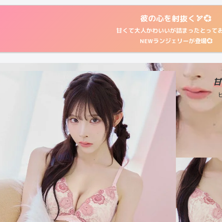
彼の心を射抜く🏹💞
甘くて大人かわいいが詰まったとって
NEWランジェリーが登場💞
甘