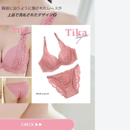
肩紐に沿うように施されたレースが
上品で洗礼されたデザイン💞
CHECK ▶︎▶︎