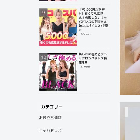
【¥5,000円以下💸
✨】安くても高見
え！失敗しないキャ
バドレスの選び方＆
神コスパドレス5選👗
✨
32 views
美しさを極めるブラ
ックロングドレス特
集🐈‍⬛
31 views
カテゴリー
お役立ち情報
キャバドレス