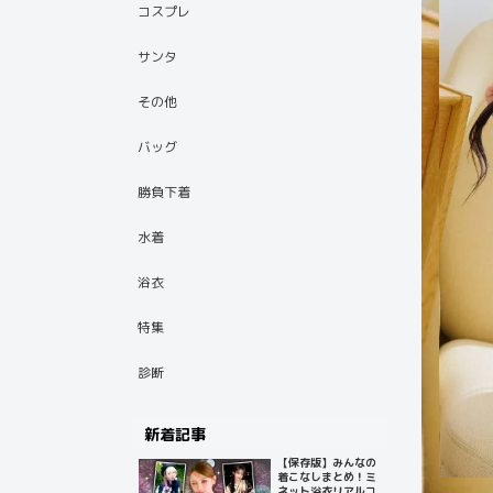
コスプレ
サンタ
その他
バッグ
勝負下着
水着
浴衣
特集
診断
新着記事
【保存版】みんなの
着こなしまとめ！ミ
ネット浴衣リアルコ