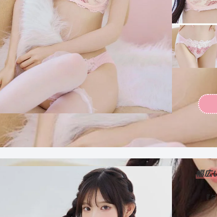
幅広
『ダ