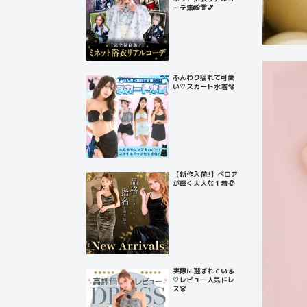
ーデ集📸👘💕
ふんわり揺れて可愛
い♡スカート水着🫧
【新作入荷!!】ベロア
が輝く大人な１着🥀
実際に選ばれている
♡レビュー人気ドレ
ス👗