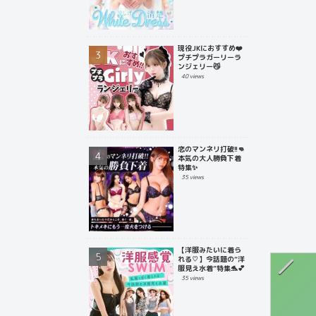
現役JKにおすすめ❤️
プチプラガーリーラ
ンジェリー😼
40 views
恋のマンネリ打破!!👊
本気の大人勝負下着
特集✨
35 views
【洋服みたいに着ら
れる♡】今話題の“洋
服見え水着”特集🐬💕
35 views