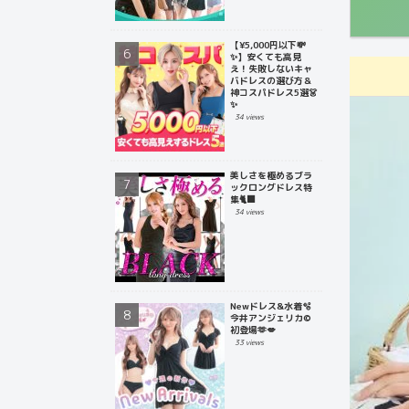
【¥5,000円以下💸
✨】安くても高見
え！失敗しないキャ
バドレスの選び方＆
神コスパドレス5選👗
✨
34 views
美しさを極めるブラ
ックロングドレス特
集🐈‍⬛
34 views
Newドレス&水着🫧
今井アンジェリカ©
初登場🫶💋
33 views