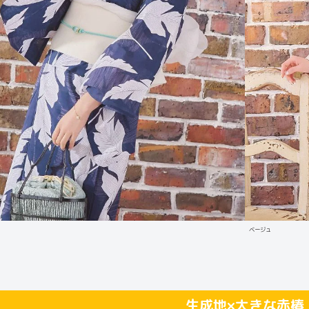
ベージュ
生成地×大きな赤椿