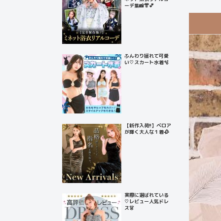
ーデ集📸👘💕
ふんわり揺れて可愛
い♡スカート水着🫧
【新作入荷!!】ベロア
が輝く大人な１着🥀
実際に選ばれている
♡レビュー人気ドレ
ス👗