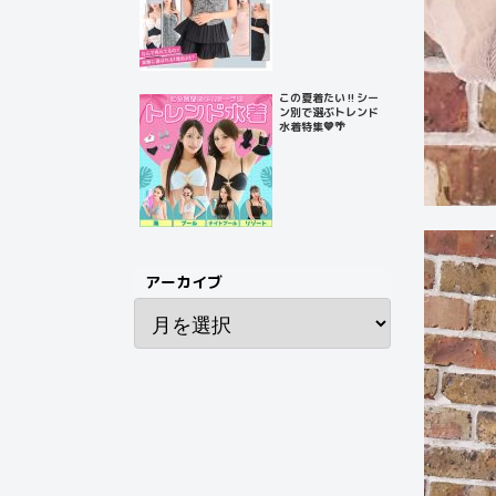
この夏着たい‼️シー
ン別で選ぶトレンド
水着特集💙🌴
アーカイブ