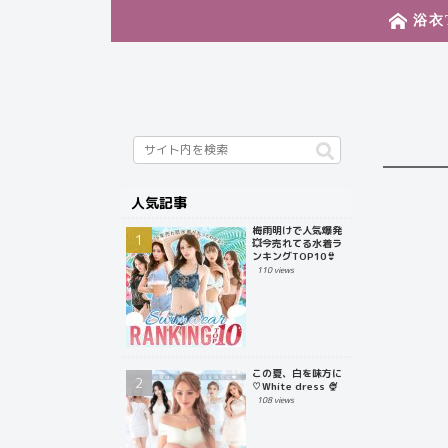
浴衣
人気記事
梅雨明けで人気爆発
💥今売れてる水着ラ
ンキングTOP10👙
110 views
この夏、白を味方に
♡White dress 🍨
108 views