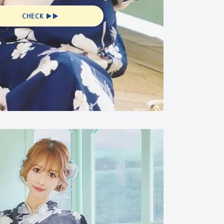
CHECK ▶︎▶︎