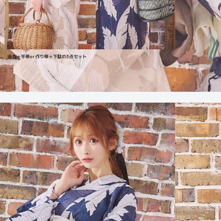
浴衣＋平帯or作り帯＋下駄の3点セット