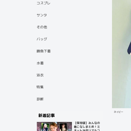
コスプレ
サンタ
その他
バッグ
勝負下着
水着
浴衣
特集
診断
ネイビー
新着記事
【保存版】みんなの
着こなしまとめ！ミ
ネット浴衣リアルコ