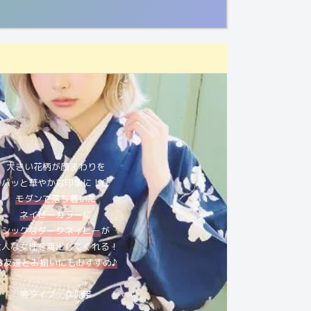
大きい花柄が顔まわりを
パッと華やかな印象に！🌼
モダンで落ち着いた
ネイビーカラー
に
シックなダークネイビー
が
大人な女性を演出してくれる！
お友達とお揃いにもおすすめ♪
帯タイプ：兵児帯