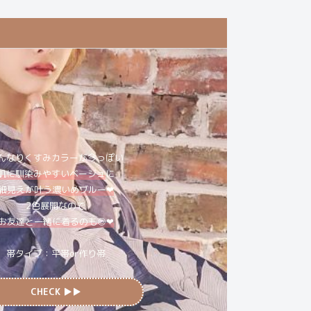
んなりくすみカラーが今っぽい
肌に馴染みやすいベージュ
に
細見えが叶う濃いめブルー❤︎
2色展開なので
お友達と一緒に着るのも◎❤︎
帯タイプ：平帯or作り帯
CHECK ▶︎▶︎