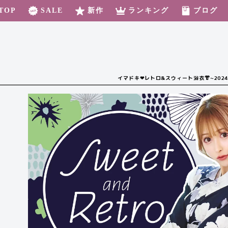
TOP
SALE
新作
ランキング
ブログ
イマドキ❤︎レトロ&スウィート浴衣👘~2024