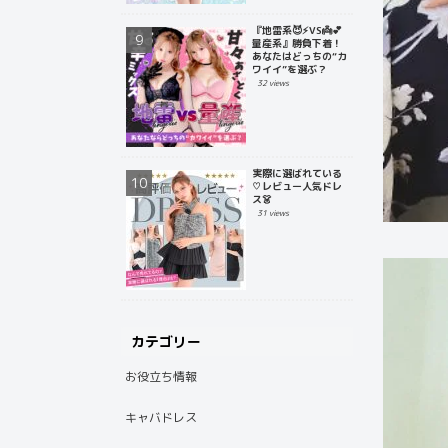
『地雷系😈⚡️VS👼💕
量産系』勝負下着！
あなたはどっちの“カ
ワイイ”を選ぶ？
32 views
実際に選ばれている
♡レビュー人気ドレ
ス👗
31 views
カテゴリー
お役立ち情報
キャバドレス